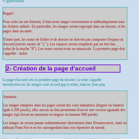
Y:\gillet\4\mob
Rappel :
Pour créer un site Internet, il faut avoir ranger correctement et méthodiquement tous
les fichiers utilisés. En particulier, les images seront regroupé dans un dossier, et les
pages dans un autre.
D'autre part, les noms de fichier et de dossier ne doivent pas comporter d'espace ni
d'accent (encore moins de "ç" ). Les espaces seront remplacés par un tiret bas _
(celui de la touche "8"). Les noms seront écrits en minuscule. La première page doit
s'appeller : index
2- Création de la page d'accueil
La page d'accueil sera la première page du dossier. Le texte s'appelle
introduction.txt, les images sont accueil.jpg et eclate_maison_bois.png
Attention :
Les images intégrées dans les pages seront des vues miniatures (largeur ou hauteur
égale à 200 pixels), elles auront un lien permettant d'ouvrir une version agrandie des
images (qui feront au maximun en largeur ou hauteur 800 pixels)
Les images ne seront jamais redimentionner directement dans Dreamweaver, mais en
utilisant Paint.Net et en les sauvegardant dans ton répertoire de travail.