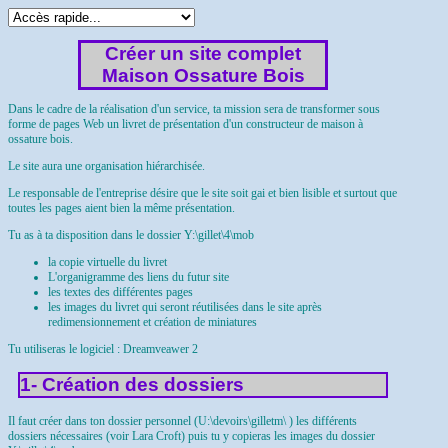
Créer un site complet
Maison Ossature Bois
Dans le cadre de la réalisation d'un service, ta mission sera de transformer sous
forme de pages Web un livret de présentation d'un constructeur de maison à
ossature bois.
Le site aura une organisation hiérarchisée.
Le responsable de l'entreprise désire que le site soit gai et bien lisible et surtout que
toutes les pages aient bien la même présentation.
Tu as à ta disposition dans le dossier Y:\gillet\4\mob
la copie virtuelle du livret
L'organigramme des liens du futur site
les textes des différentes pages
les images du livret qui seront réutilisées dans le site après
redimensionnement et création de miniatures
Tu utiliseras le logiciel : Dreamveawer 2
1- Création des dossiers
Il faut créer dans ton dossier personnel (U:\devoirs\gilletm\ ) les différents
dossiers nécessaires (voir Lara Croft) puis tu y copieras les images du dossier